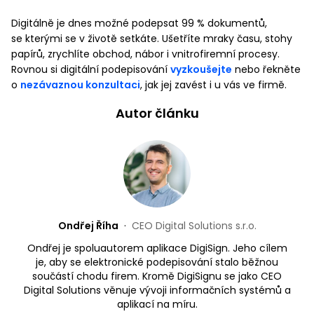
Digitálně je dnes možné podepsat 99 % dokumentů,
se kterými se v životě setkáte. Ušetříte mraky času, stohy
papírů, zrychlíte obchod, nábor i vnitrofiremní procesy.
Rovnou si digitální podepisování
vyzkoušejte
nebo řekněte
o
nezávaznou konzultaci
, jak jej zavést i u vás ve firmě.
Autor článku
Ondřej Říha
·
CEO Digital Solutions s.r.o.
Ondřej je spoluautorem aplikace DigiSign. Jeho cílem
je, aby se elektronické podepisování stalo běžnou
součástí chodu firem. Kromě DigiSignu se jako CEO
Digital Solutions věnuje vývoji informačních systémů a
aplikací na míru.