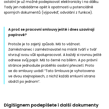
ostatní je už možné podepisovat elektronicky i na dálku.
Tady jen nabádáme opět k opatrnosti u potenciálně
sporných dokumentů (výpověď, odvolání z funkce).
A proč se pracovní smlouvy ještě i dnes uzavírají
papírově?
Protože je to zajetý způsob. Má to vážnost.
Zaměstnanec i zaměstnavatel na místě tváří v tvář
stvrzují svou vůli spolupracovat. A každý si rovnou ještě
odnese svůj papír. Má to černé na bílém. A po právní
stránce jednoduše proběhlo osobní převzetí. Proto
se do smlouvy uvádí “Tato Smlouva je vyhotovena
ve dvou stejnopisech, z nichž každá smluvní strana
obdrží po jednom”.
DigiSignem podepíšete i další dokumenty