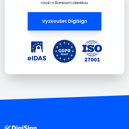
nově i s Bankovní identitou
Vyzkoušet DigiSign