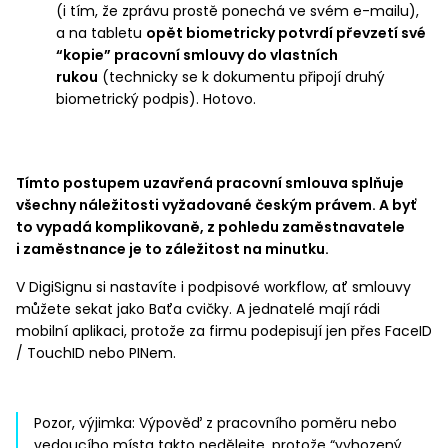
(i tím, že zprávu prostě ponechá ve svém e-mailu),
a na tabletu
opět biometricky potvrdí převzetí své
“kopie” pracovní smlouvy do vlastních
rukou
(technicky se k dokumentu připojí druhý
biometrický podpis). Hotovo.
Tímto postupem uzavřená pracovní smlouva splňuje
všechny náležitosti vyžadované českým právem. A byť
to vypadá komplikovaně, z pohledu zaměstnavatele
i zaměstnance je to záležitost na minutku.
V DigiSignu si nastavíte i podpisové workflow, ať smlouvy
můžete sekat jako Baťa cvičky. A jednatelé mají rádi
mobilní aplikaci, protože za firmu podepisují jen přes FaceID
/ TouchID nebo PINem.
Pozor, výjimka: Výpověď z pracovního poměru nebo
vedoucího místa takto nedělejte, protože “vyhozený