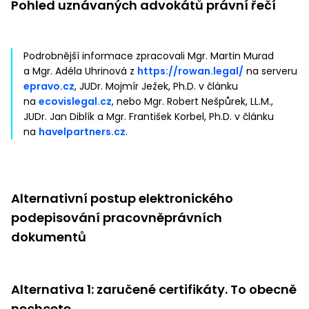
Pohled uznávaných advokátů právní řečí
Podrobnější informace zpracovali Mgr. Martin Murad
a Mgr. Adéla Uhrinová z
https://rowan.legal/
na serveru
epravo.cz
, JUDr. Mojmír Ježek, Ph.D. v článku
na
ecovislegal.cz
, nebo Mgr. Robert Nešpůrek, LL.M.,
JUDr. Jan Diblík a Mgr. František Korbel, Ph.D. v článku
na
havelpartners.cz
.
Alternativní postup elektronického
podepisování pracovněprávních
dokumentů
Alternativa 1: zaručené certifikáty. To obecně
nechcete