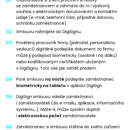
se zaměstnancem a zahrnete do ní i výslovný
souhlas s elektronickým doručováním a kontaktní
údaje (e-mail, telefonní číslo, případně datovou
schránku zaměstnance).
Smlouvu nahrajete do DigiSignu.
Pověřený pracovník firmy (jednatel, personalista,
vedoucí) digitálně podepíše dokument za firmu;
může ji podepsat biometricky (osobně i na dálku)
nebo kvalifikovaným certifikátem uloženým
v DigiSignu. Toto vše jde zařídit předem.
Poté smlouvu
na místě
podepíše zaměstnanec
biometricky na tabletu
v aplikaci DigiSign.
DigiSign smlouvu odešle zaměstnanci
i zaměstnavateli (do e-mailu, aplikace, informačního
systému…). Máte-li, může systém doplnit
i
elektronickou pečeť
zaměstnavatele.
Zaměstnanec si smlouvu stáhne do svého zařízení