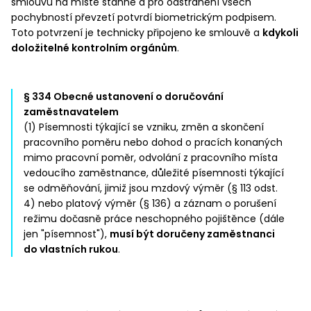
smlouvu na místě stáhne a pro odstranění všech
pochybností převzetí potvrdí biometrickým podpisem.
Toto potvrzení je technicky připojeno ke smlouvě a
kdykoli
doložitelné kontrolním orgánům
.
§ 334 Obecné ustanovení o doručování
zaměstnavatelem
(1) Písemnosti týkající se vzniku, změn a skončení
pracovního poměru nebo dohod o pracích konaných
mimo pracovní poměr, odvolání z pracovního místa
vedoucího zaměstnance, důležité písemnosti týkající
se odměňování, jimiž jsou mzdový výměr (§ 113 odst.
4) nebo platový výměr (§ 136) a záznam o porušení
režimu dočasně práce neschopného pojištěnce (dále
jen "písemnost"),
musí být doručeny zaměstnanci
do vlastních rukou
.