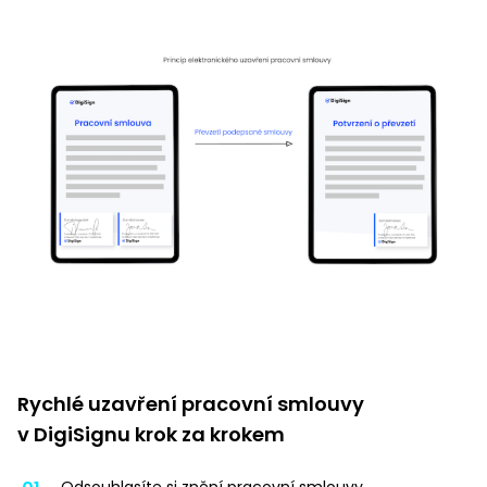
Rychlé uzavření pracovní smlouvy
v DigiSignu krok za krokem
Odsouhlasíte si znění pracovní smlouvy