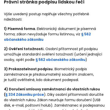
Právní stránka podpisu lidskou řečí
Výše uvedený postup naplňuje všechny potřebné
náležitosti:
1) Písemná forma.
Elektronický dokument je písemná
forma; zákon nevyžaduje formu listinnou, viz
§ 562
občanského zákoníku
2) Ověření totožnosti.
Osobní přítomnost při podpisu
umožňuje standardní ověření totožnosti (určení jednající
osoby, opět podle
§ 562 občanského zákoníku
)
3) Prokazatelnost podpisu.
Biometrický podpis
zaměstnance je přezkoumatelný soudním znalcem,
je tudíž ověřitelné, kdo dokument podepsal.
4) Doručení smlouvy zaměstnanci do vlastních rukou
(
§ 334 Zákoníku práce
). Díky osobní přítomnosti doručíte
do vlastních rukou. Zákon neurčuje formu doručení (USB
disk, e-mail, poštovní holub). Zaměstnanec si podepsanou