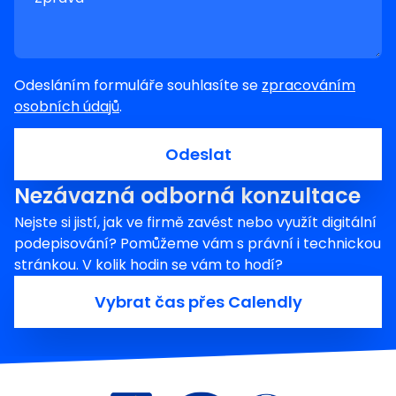
Odesláním formuláře souhlasíte se
zpracováním
osobních údajů
.
Odeslat
Nezávazná odborná konzultace
Nejste si jistí, jak ve firmě zavést nebo využít digitální
podepisování? Pomůžeme vám s právní i technickou
stránkou. V kolik hodin se vám to hodí?
Vybrat čas přes Calendly