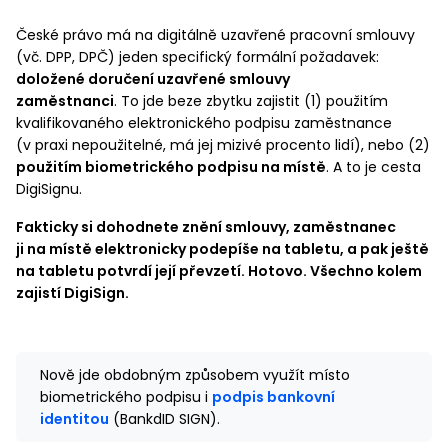
České právo má na digitálně uzavřené pracovní smlouvy
(vč. DPP, DPČ) jeden specifický formální požadavek:
doložené doručení uzavřené smlouvy
zaměstnanci
. To jde beze zbytku zajistit (1) použitím
kvalifikovaného elektronického podpisu zaměstnance
(v praxi nepoužitelné, má jej mizivé procento lidí), nebo (2)
použitím biometrického podpisu na místě
. A to je cesta
DigiSignu.
Fakticky si dohodnete znění smlouvy, zaměstnanec
ji na místě elektronicky podepíše na tabletu, a pak ještě
na tabletu potvrdí její převzetí. Hotovo. Všechno kolem
zajistí DigiSign.
Nově jde obdobným způsobem využít místo
biometrického podpisu i
podpis bankovní
identitou
(BankdID SIGN).