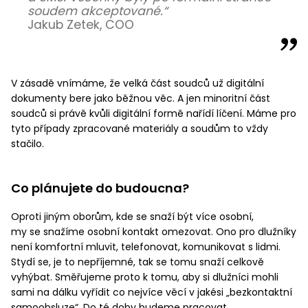
soudem akceptované.“
Jakub Zetek, COO
V zásadě vnímáme, že velká část soudců už digitální
dokumenty bere jako běžnou věc. A jen minoritní část
soudců si právě kvůli digitální formě nařídí líčení. Máme pro
tyto případy zpracované materiály a soudům to vždy
stačilo.
Co plánujete do budoucna?
Oproti jiným oborům, kde se snaží být více osobní,
my se snažíme osobní kontakt omezovat. Ono pro dlužníky
není komfortní mluvit, telefonovat, komunikovat s lidmi.
Stydí se, je to nepříjemné, tak se tomu snaží celkově
vyhýbat. Směřujeme proto k tomu, aby si dlužníci mohli
sami na dálku vyřídit co nejvíce věcí v jakési „bezkontaktní
samoobsluze“. Do té doby budeme pracovat