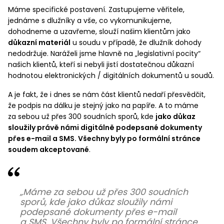
Máme specifické postavení. Zastupujeme věřitele,
jednáme s dlužníky a vše, co vykomunikujeme,
dohodneme a uzavřeme, slouží našim klientům jako
důkazní materiál
u soudu v případě, že dlužník dohody
nedodržuje. Naráželi jsme hlavně na „legislativní pocity“
našich klientů, kteří si nebyli jistí dostatečnou důkazní
hodnotou elektronických / digitálních dokumentů u soudů.
A je fakt, že i dnes se nám část klientů nedaří přesvědčit,
že podpis na dálku je stejný jako na papíře. A to máme
za sebou už přes 300 soudních sporů, kde
jako důkaz
sloužily právě námi digitálně podepsané dokumenty
přes e-mail a SMS. Všechny byly po formální stránce
soudem akceptované
.
„Máme za sebou už přes 300 soudních
sporů, kde jako důkaz sloužily námi
podepsané dokumenty přes e-mail
a SMS. Všechny byly po formální stránce