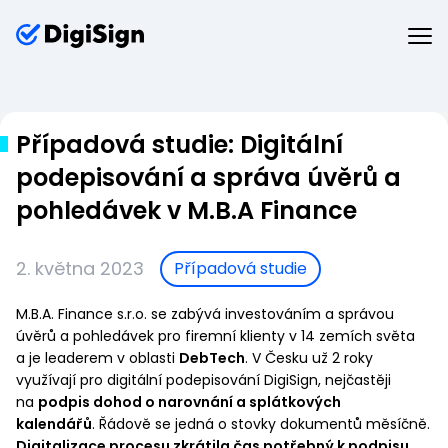
Případová studie: Digitální
podepisování a správa úvěrů a
pohledávek v M.B.A Finance
2. května 2023
Případová studie
M.B.A. Finance s.r.o. se zabývá investováním a správou
úvěrů a pohledávek pro firemní klienty v 14 zemích světa
a je leaderem v oblasti
DebTech
. V Česku už 2 roky
využívají pro digitální podepisování DigiSign, nejčastěji
na
podpis dohod o narovnání a splátkových
kalendářů
. Řádově se jedná o stovky dokumentů měsíčně.
Digitalizace procesu zkrátila čas potřebný k podpisu