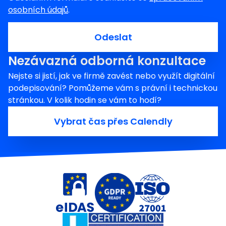
osobních údajů
.
Odeslat
Nezávazná odborná konzultace
Nejste si jistí, jak ve firmě zavést nebo využít digitální
podepisování? Pomůžeme vám s právní i technickou
stránkou. V kolik hodin se vám to hodí?
Vybrat čas přes Calendly