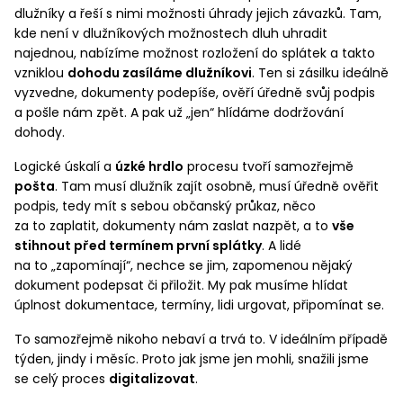
dlužníky a řeší s nimi možnosti úhrady jejich závazků. Tam,
kde není v dlužníkových možnostech dluh uhradit
najednou, nabízíme možnost rozložení do splátek a takto
vzniklou
dohodu zasíláme dlužníkovi
. Ten si zásilku ideálně
vyzvedne, dokumenty podepíše, ověří úředně svůj podpis
a pošle nám zpět. A pak už „jen“ hlídáme dodržování
dohody.
Logické úskalí a
úzké hrdlo
procesu tvoří samozřejmě
pošta
. Tam musí dlužník zajít osobně, musí úředně ověřit
podpis, tedy mít s sebou občanský průkaz, něco
za to zaplatit, dokumenty nám zaslat nazpět, a to
vše
stihnout před termínem první splátky
. A lidé
na to „zapomínají“, nechce se jim, zapomenou nějaký
dokument podepsat či přiložit. My pak musíme hlídat
úplnost dokumentace, termíny, lidi urgovat, připomínat se.
To samozřejmě nikoho nebaví a trvá to. V ideálním případě
týden, jindy i měsíc. Proto jak jsme jen mohli, snažili jsme
se celý proces
digitalizovat
.