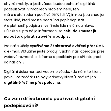
chytré mobily, a jestli vůbec budou ochotní digitálně
podepisovat. V mobilech problém není, ten
má a s přehledem používá 95 % lidí. Výjimkou jsou snad jen
starší lidé, kteří prostě nedají na papír dopustit.
A s platností podpisu si ve finále lidé nelámou hlavu.
Důležitější pro ně je informace, že
nebudou muset jít
na poštu a platit za ověření podpisu
.
Pro naše účely
využíváme 2 faktorové ověření přes SMS
a e-mail
. Aktuálně ještě pracují všichni naši operátoři přes
webové rozhraní, a sbíráme si podklady pro API integraci
do našich IS.
Digitální dokumentaci vedeme všude, kde nám to klient
povolí. Ze začátku to byly jednotky klientů, teď už jich
digitálně řešíme přes polovinu
.
Co vám dříve bránilo používat digitální
podepisování?