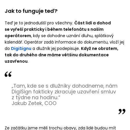
Jak to funguje teď?
Teď je to jednodušší pro všechny.
Část lidí a dohod
se vyřeší prakticky i během telefonátu s naším
operátorem
, kdy se dohodne uznání dluhu, splátkový
kalendář. Operátor zadá informace do dokumentu, vloží jej
do
DigiSignu
a dlužník jej podepisuje.
Když ne obratem,
tak do druhého dne máme většinu dokumentace
uzavřenou
.
„Tam, kde se s dlužníky dohodneme, nám
DigiSign fakticky zkracuje uzavření smluv
z týdne na hodinu.“
Jakub Zetek, COO
Ze začátku jsme měli trochu obavy, zda lidé budou mít