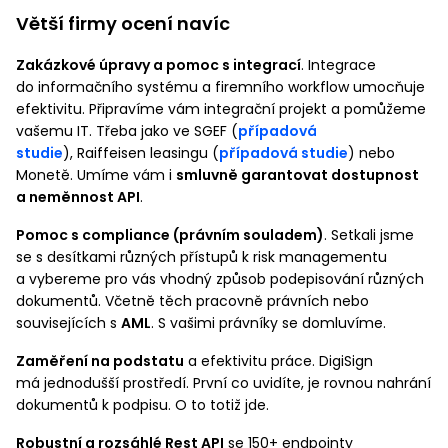
Větší firmy ocení navíc
Zakázkové úpravy a
pomoc s integrací
. Integrace
do informačního systému a firemního workflow umocňuje
efektivitu. Připravíme vám integrační projekt a pomůžeme
vašemu IT. Třeba jako ve SGEF (
případová
studie
), Raiffeisen leasingu (
případová studie
) nebo
Monetě. Umíme vám i
smluvně garantovat dostupnost
a neměnnost API
.
Pomoc s compliance (právním souladem)
. Setkali jsme
se s desítkami různých přístupů k risk managementu
a vybereme pro vás vhodný způsob podepisování různých
dokumentů. Včetně těch pracovně právních nebo
souvisejících s
AML
. S vašimi právníky se domluvíme.
Zaměření na podstatu
a efektivitu práce. DigiSign
má jednodušší prostředí. První co uvidíte, je rovnou nahrání
dokumentů k podpisu. O to totiž jde.
Robustní a rozsáhlé Rest API
se 150+ endpointy