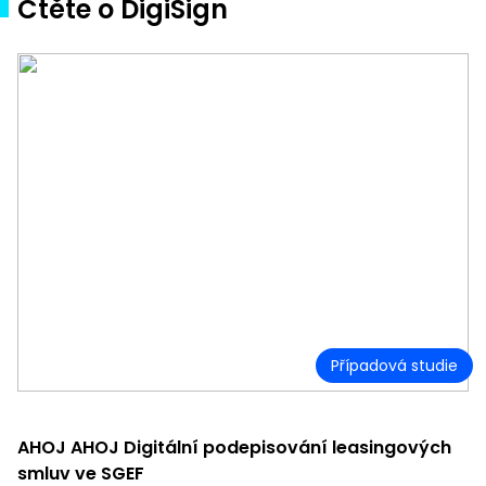
Čtěte o DigiSign
Případová studie
AHOJ AHOJ Digitální podepisování leasingových
smluv ve SGEF