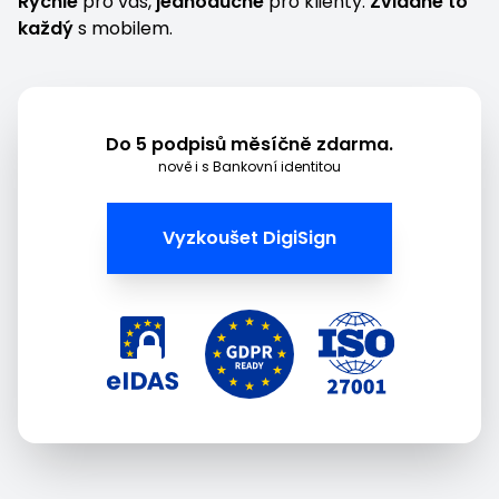
Rychlé
pro vás,
jednoduché
pro klienty.
Zvládne to
každý
s mobilem.
Do 5 podpisů měsíčně zdarma.
nově i s Bankovní identitou
Vyzkoušet DigiSign