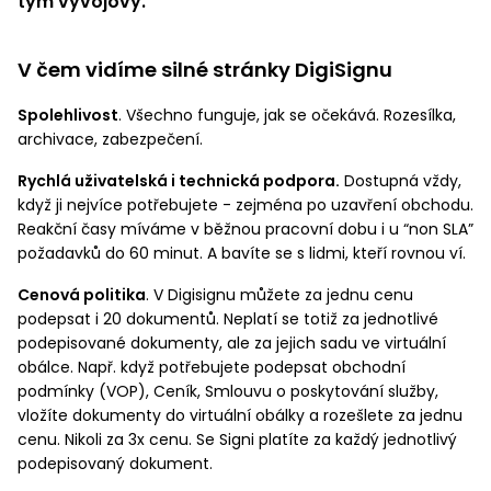
tým vývojový.
V čem vidíme silné stránky DigiSignu
Spolehlivost
. Všechno funguje, jak se očekává. Rozesílka,
archivace, zabezpečení.
Rychlá uživatelská i technická podpora.
Dostupná vždy,
když ji nejvíce potřebujete - zejména po uzavření obchodu.
Reakční časy míváme v běžnou pracovní dobu i u “non SLA”
požadavků do 60 minut. A bavíte se s lidmi, kteří rovnou ví.
Cenová politika
. V Digisignu můžete za jednu cenu
podepsat i 20 dokumentů. Neplatí se totiž za jednotlivé
podepisované dokumenty, ale za jejich sadu ve virtuální
obálce. Např. když potřebujete podepsat obchodní
podmínky (VOP), Ceník, Smlouvu o poskytování služby,
vložíte dokumenty do virtuální obálky a rozešlete za jednu
cenu. Nikoli za 3x cenu. Se Signi platíte za každý jednotlivý
podepisovaný dokument.