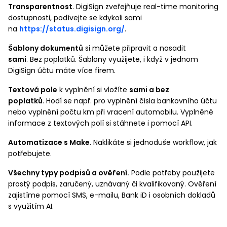
Transparentnost
. DigiSign zveřejňuje real-time monitoring
dostupnosti, podívejte se kdykoli sami
na
https://status.digisign.org/
.
Šablony dokumentů
si můžete připravit a nasadit
sami
. Bez poplatků. Šablony využijete, i když v jednom
DigiSign účtu máte více firem.
Textová pole
k vyplnění si vložíte
sami a bez
poplatků
. Hodí se např. pro vyplnění čísla bankovního účtu
nebo vyplnění počtu km při vracení automobilu. Vyplněné
informace z textových polí si stáhnete i pomocí API.
Automatizace s Make
. Naklikáte si jednoduše workflow, jak
potřebujete.
Všechny typy podpisů a ověření.
Podle potřeby použijete
prostý podpis, zaručený, uznávaný či kvalifikovaný. Ověření
zajistíme pomocí SMS, e-mailu, Bank iD i osobních dokladů
s využitím AI.