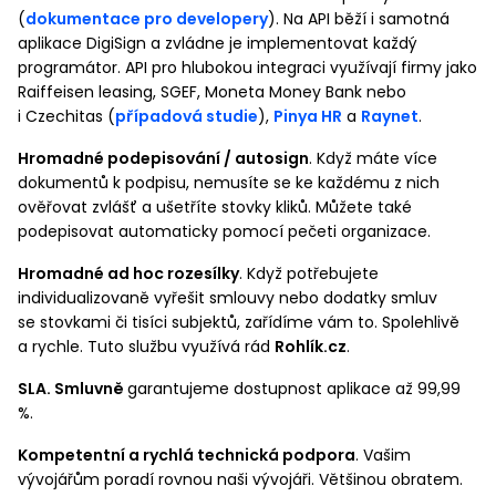
(
dokumentace pro developery
). Na API běží i samotná
aplikace DigiSign a zvládne je implementovat každý
programátor. API pro hlubokou integraci využívají firmy jako
Raiffeisen leasing, SGEF, Moneta Money Bank nebo
i Czechitas (
případová studie
),
Pinya HR
a
Raynet
.
Hromadné podepisování / autosign
. Když máte více
dokumentů k podpisu, nemusíte se ke každému z nich
ověřovat zvlášť a ušetříte stovky kliků. Můžete také
podepisovat automaticky pomocí pečeti organizace.
Hromadné ad hoc rozesílky
. Když potřebujete
individualizovaně vyřešit smlouvy nebo dodatky smluv
se stovkami či tisíci subjektů, zařídíme vám to. Spolehlivě
a rychle. Tuto službu využívá rád
Rohlík.cz
.
SLA. Smluvně
garantujeme dostupnost aplikace až 99,99
%.
Kompetentní a rychlá technická podpora
. Vašim
vývojářům poradí rovnou naši vývojáři. Většinou obratem.